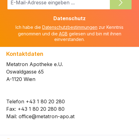
Mail-
Adresse
Datenschutz
*
Ich habe die
Datenschutzbestimmungen
zur Kenntnis
genommen und die
AGB
gelesen und bin mit ihnen
einverstanden.
Kontaktdaten
Metatron Apotheke e.U.
Oswaldgasse 65
A-1120 Wien
Telefon
+43 1 80 20 280
Fax: +43 1 80 20 280 80
Mail:
office@metatron-apo.at