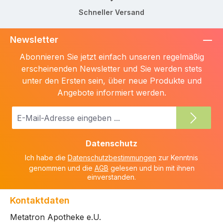
Schneller Versand
Newsletter
Abonnieren Sie jetzt einfach unseren regelmäßig
erscheinenden Newsletter und Sie werden stets
unter den Ersten sein, über neue Produkte und
Angebote informiert werden.
E-
Mail-
Adresse
Datenschutz
*
Ich habe die
Datenschutzbestimmungen
zur Kenntnis
genommen und die
AGB
gelesen und bin mit ihnen
einverstanden.
Kontaktdaten
Metatron Apotheke e.U.