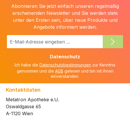
Abonnieren Sie jetzt einfach unseren regelmäßig
erscheinenden Newsletter und Sie werden stets
unter den Ersten sein, über neue Produkte und
Angebote informiert werden.
E-
Mail-
Adresse
Datenschutz
*
Ich habe die
Datenschutzbestimmungen
zur Kenntnis
genommen und die
AGB
gelesen und bin mit ihnen
einverstanden.
Kontaktdaten
Metatron Apotheke e.U.
Oswaldgasse 65
A-1120 Wien