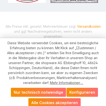
Alle Preise inkl. gesetzl. Mehrwertsteuer zzgl.
Versandkosten
und ggf. Nachnahmegebühren, wenn nicht anders
angegeben.
© 2026 Metatron Apotheke - Alle Rechte vorbehalten. Shop
Diese Website verwendet Cookies, um eine bestmögliche
made by
chiliSCHARF
Erfahrung bieten zu können. Mit Klick auf „[Zustimmen /
Alles akzeptieren / etc.]“ erteilen Sie Ihre Einwilligung auch
in die Weitergabe über Ihr Verhalten in unserem Shop an
unseren Partner, die shopware AG (Ebbinghoff 10, 48624
Schöppingen, Deutschland), die diese Daten Ihnen nicht
persönlich zuordnen kann, sie aber zu eigenen Zwecken
(z.B. Produktverbesserungen, Marktverhaltensanalysen)
verarbeiten darf.
Mehr Informationen ...
Nur technisch notwendige
Konfigurieren
Alle Cookies akzeptieren