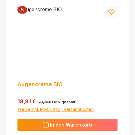
Rabatt
%
Augencreme BIO
Regulärer Preis:
Verkaufspreis:
18,81 €
20,90 €
(10% gespart)
Preise inkl. MwSt. zzgl. Versandkosten
In den Warenkorb