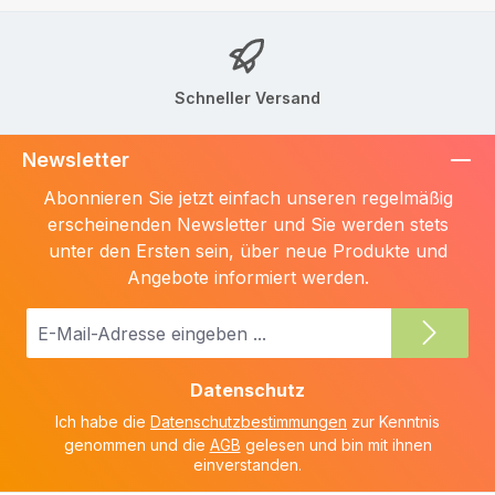
Schneller Versand
Newsletter
Abonnieren Sie jetzt einfach unseren regelmäßig
erscheinenden Newsletter und Sie werden stets
unter den Ersten sein, über neue Produkte und
Angebote informiert werden.
E-
Mail-
Adresse
Datenschutz
*
Ich habe die
Datenschutzbestimmungen
zur Kenntnis
genommen und die
AGB
gelesen und bin mit ihnen
einverstanden.