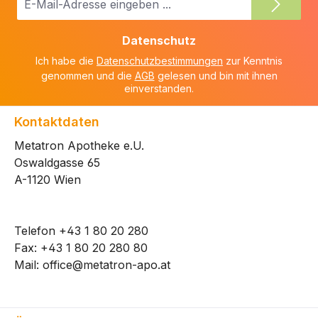
Mail-
Adresse
Datenschutz
*
Ich habe die
Datenschutzbestimmungen
zur Kenntnis
genommen und die
AGB
gelesen und bin mit ihnen
einverstanden.
Kontaktdaten
Metatron Apotheke e.U.
Oswaldgasse 65
A-1120 Wien
Telefon
+43 1 80 20 280
Fax: +43 1 80 20 280 80
Mail:
office@metatron-apo.at