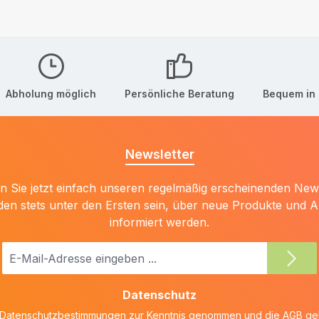
Abholung möglich
Persönliche Beratung
Bequem in 
Newsletter
 Sie jetzt einfach unseren regelmäßig erscheinenden New
den stets unter den Ersten sein, über neue Produkte und 
informiert werden.
E-
Mail-
Adresse
Datenschutz
*
Datenschutzbestimmungen
zur Kenntnis genommen und die
AGB
gel