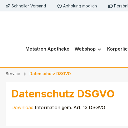
Schneller Versand
Abholung möglich
Persön
springen
Zur Hauptnavigation springen
Metatron Apotheke
Webshop
Körperli
Service
Datenschutz DSGVO
Datenschutz DSGVO
Download
Information gem. Art. 13 DSGVO