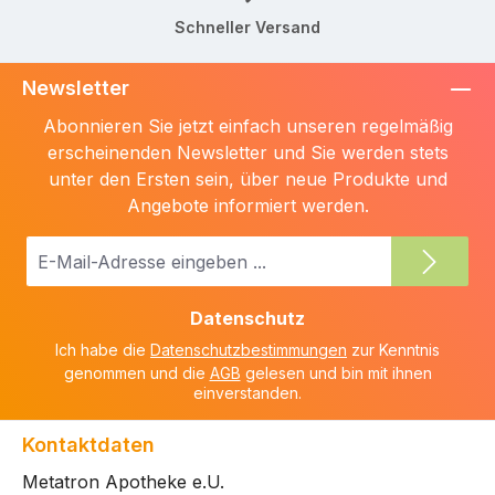
Schneller Versand
Newsletter
Abonnieren Sie jetzt einfach unseren regelmäßig
erscheinenden Newsletter und Sie werden stets
unter den Ersten sein, über neue Produkte und
Angebote informiert werden.
E-
Mail-
Adresse
Datenschutz
*
Ich habe die
Datenschutzbestimmungen
zur Kenntnis
genommen und die
AGB
gelesen und bin mit ihnen
einverstanden.
Kontaktdaten
Metatron Apotheke e.U.