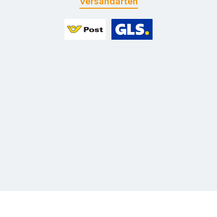
Versandarten
Benutzerdefiniertes Bild 1
Benutzerdefiniertes Bild 2