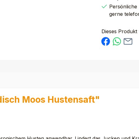
Persönliche
gerne telefo
Dieses Produkt
disch Moos Hustensaft"
 chronischem Husten anwendbar. Lindert das Jucken und Kra