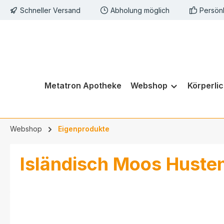
Schneller Versand
Abholung möglich
Persön
springen
Zur Hauptnavigation springen
Metatron Apotheke
Webshop
Körperli
Webshop
Eigenprodukte
Isländisch Moos Huste
Bildergalerie überspringen