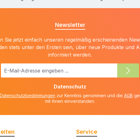
Newsletter
 Sie jetzt einfach unseren regelmäßig erscheinenden New
den stets unter den Ersten sein, über neue Produkte und 
informiert werden.
E-
Mail-
Adresse
Datenschutz
*
Datenschutzbestimmungen
zur Kenntnis genommen und die
AGB
gel
mit ihnen einverstanden.
eiten
Service