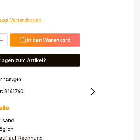
 zzgl. Versandkosten
 Gib den gewünschten Wert ein oder benutze die Schaltfl
In den Warenkorb
ragen zum Artikel?
 hinzufügen
r:
8161760
eile
ersand
glich
auf auf Rechnung