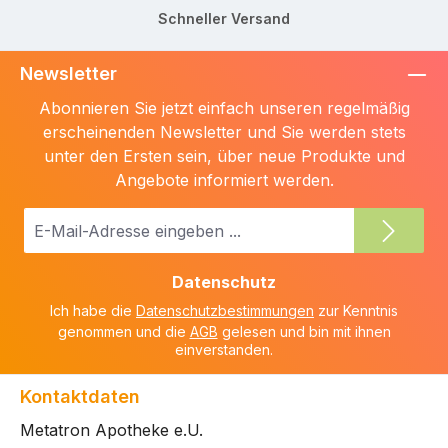
Schneller Versand
Newsletter
Abonnieren Sie jetzt einfach unseren regelmäßig
erscheinenden Newsletter und Sie werden stets
unter den Ersten sein, über neue Produkte und
Angebote informiert werden.
E-
Mail-
Adresse
Datenschutz
*
Ich habe die
Datenschutzbestimmungen
zur Kenntnis
genommen und die
AGB
gelesen und bin mit ihnen
einverstanden.
Kontaktdaten
Metatron Apotheke e.U.