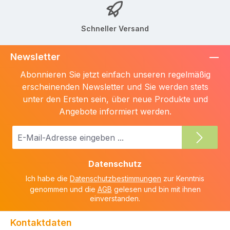
Schneller Versand
Newsletter
Abonnieren Sie jetzt einfach unseren regelmäßig
erscheinenden Newsletter und Sie werden stets
unter den Ersten sein, über neue Produkte und
Angebote informiert werden.
E-
Mail-
Adresse
Datenschutz
*
Ich habe die
Datenschutzbestimmungen
zur Kenntnis
genommen und die
AGB
gelesen und bin mit ihnen
einverstanden.
Kontaktdaten