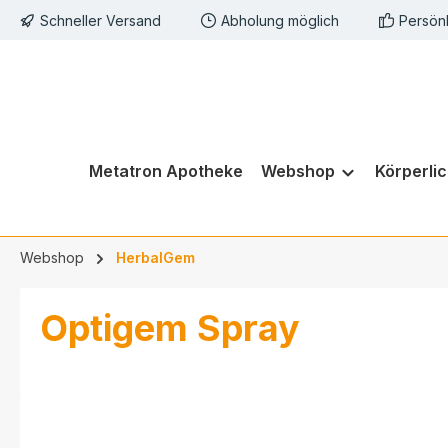
Schneller Versand
Abholung möglich
Persön
springen
Zur Hauptnavigation springen
Metatron Apotheke
Webshop
Körperli
Webshop
HerbalGem
Optigem Spray
Bildergalerie überspringen