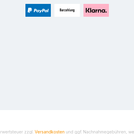
PayPal
Zahlung bei Selbstabholung
Pay with Klarna
hrwertsteuer zzgl.
Versandkosten
und ggf. Nachnahmegebühren, wen