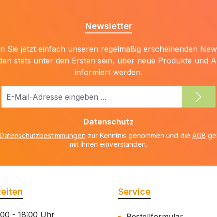
Newsletter
 Sie jetzt einfach unseren regelmäßig erscheinenden New
den stets unter den Ersten sein, über neue Produkte und 
informiert werden.
E-
Mail-
Adresse
Datenschutz
*
Datenschutzbestimmungen
zur Kenntnis genommen und die
AGB
gel
mit ihnen einverstanden.
eiten
Service
:00 - 18:00 Uhr
Bestellformular