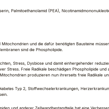
rin, Palmitoethanolamid (PEA), Nicotinamidmononukleotid 
 Mitochondrien und die dafür benötigten Bausteine müssen 
Membranen sind die Phospholipide.
ten, Stress, Dysbiose und damit einhergehender reduziert
tiver Stress. Freie Radikale beschädigen Phospholipide und
Mitochondrien produzieren nun ihrerseits freie Radikale 
Diabetes Typ 2, Stoffwechselerkrankungen, Herzerkranku
ein.
iden und anderer Zellwandbestandteile hat eine Verbesse