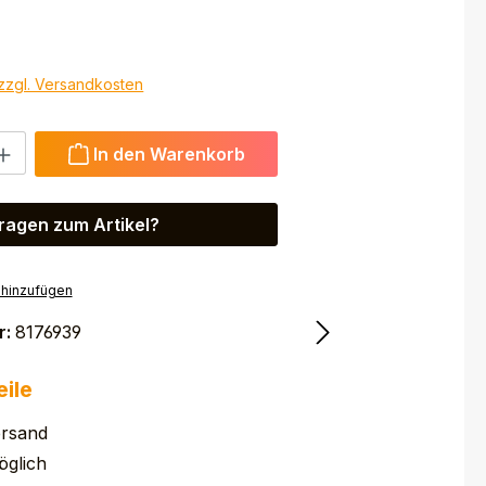
 zzgl. Versandkosten
 Gib den gewünschten Wert ein oder benutze die Schaltfl
In den Warenkorb
ragen zum Artikel?
 hinzufügen
r:
8176939
eile
ersand
glich