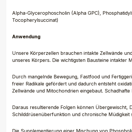
Alpha-Glycerophoscholin (Alpha GPC), Phosphatidylse
Tocopherylsuccinat)
Anwendung
Unsere Körperzellen brauchen intakte Zellwände und
unseres Körpers. Die wichtigsten Bausteine intakter 
Durch mangelnde Bewegung, Fastfood und Fertiggerich
freier Radikale gefördert und dadurch entsteht oxida
Zellwände und Mitochondrien eingebaut. Schadhafte 
Daraus resultierende Folgen können Übergewischt, 
Schilddrüsenüberfunktion und chronische Müdigkeit s
Die Supplementierung einer Mischung von Phospholip