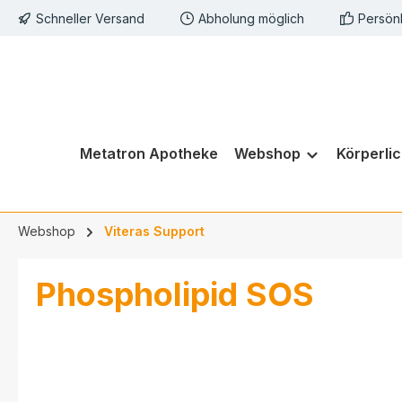
Schneller Versand
Abholung möglich
Persön
springen
Zur Hauptnavigation springen
Metatron Apotheke
Webshop
Körperli
Webshop
Viteras Support
Phospholipid SOS
Bildergalerie überspringen