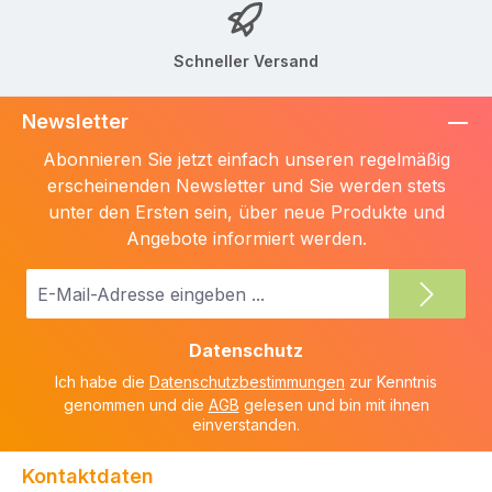
Schneller Versand
Newsletter
Abonnieren Sie jetzt einfach unseren regelmäßig
erscheinenden Newsletter und Sie werden stets
unter den Ersten sein, über neue Produkte und
Angebote informiert werden.
E-
Mail-
Adresse
Datenschutz
*
Ich habe die
Datenschutzbestimmungen
zur Kenntnis
genommen und die
AGB
gelesen und bin mit ihnen
einverstanden.
Kontaktdaten