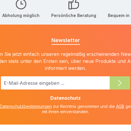
Abholung möglich
Persönliche Beratung
Bequem in 
Newsletter
 Sie jetzt einfach unseren regelmäßig erscheinenden New
den stets unter den Ersten sein, über neue Produkte und 
informiert werden.
E-
Mail-
Adresse
Datenschutz
*
Datenschutzbestimmungen
zur Kenntnis genommen und die
AGB
gel
mit ihnen einverstanden.