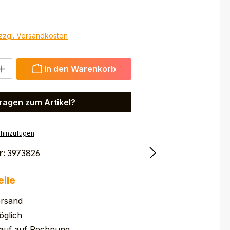
 zzgl. Versandkosten
 Gib den gewünschten Wert ein oder benutze die Schaltfl
In den Warenkorb
ragen zum Artikel?
 hinzufügen
r:
3973826
eile
ersand
glich
auf auf Rechnung