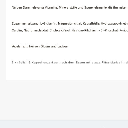
für den Darm relevante Vitamine, Mineralstoffe und Spurenelemente, die ihn neben
Zusammensetzung: L-Glutamin, Magnesiumcitrat, Kapselhülle: Hydroxypropylmethylce
Carotin, Natriummolybdat, Cholecalciferol, Natrium-Riboflavin- 5‘-Phosphat, Pyrid
Vegetarisch, frei von
Gluten und Lactose.
2 x täglich 1 Kapsel unzerkaut nach dem Essen mit etwas Flüssigkeit einn