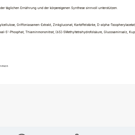
 der täglichen Ernährung und der körpereigenen Synthese sinnvoll unterstützen.
llulose, Griffoniasamen-Extrakt, Zinkgluconat, Kartoffelstärke, D-alpha-Tocopherylacetat
oxal-5‘-Phosphat, Thiaminmononitrat, (6S)-5Methyltetrahydrofolsäure, Glucosaminsalz, Kupf
ehmen