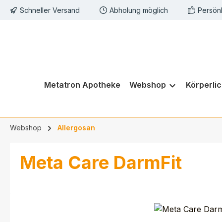
Schneller Versand
Abholung möglich
Persön
springen
Zur Hauptnavigation springen
Metatron Apotheke
Webshop
Körperli
Webshop
Allergosan
Meta Care DarmFit
Bildergalerie überspringen