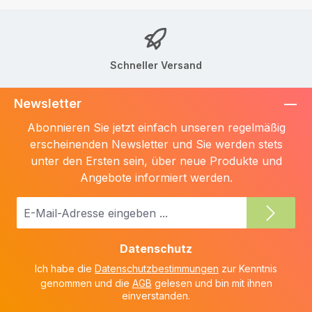
Schneller Versand
Newsletter
Abonnieren Sie jetzt einfach unseren regelmäßig
erscheinenden Newsletter und Sie werden stets
unter den Ersten sein, über neue Produkte und
Angebote informiert werden.
E-
Mail-
Adresse
Datenschutz
*
Ich habe die
Datenschutzbestimmungen
zur Kenntnis
genommen und die
AGB
gelesen und bin mit ihnen
einverstanden.