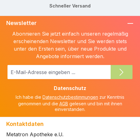
Schneller Versand
Newsletter
Abonnieren Sie jetzt einfach unseren regelmäßig
erscheinenden Newsletter und Sie werden stets
unter den Ersten sein, über neue Produkte und
Angebote informiert werden.
E-
Mail-
Adresse
Datenschutz
*
Ich habe die
Datenschutzbestimmungen
zur Kenntnis
genommen und die
AGB
gelesen und bin mit ihnen
einverstanden.
Kontaktdaten
Metatron Apotheke e.U.