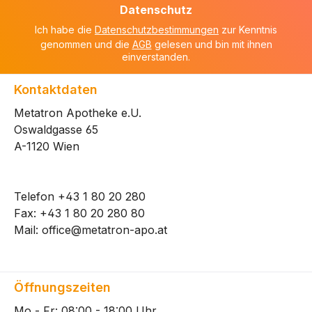
Adresse
Datenschutz
*
Ich habe die
Datenschutzbestimmungen
zur Kenntnis
genommen und die
AGB
gelesen und bin mit ihnen
einverstanden.
Kontaktdaten
Metatron Apotheke e.U.
Oswaldgasse 65
A-1120 Wien
Telefon
+43 1 80 20 280
Fax: +43 1 80 20 280 80
Mail:
office@metatron-apo.at
Öffnungszeiten
Mo - Fr: 08:00 - 18:00 Uhr