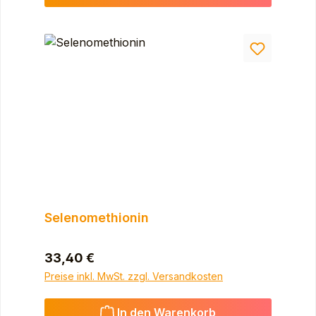
Selenomethionin
Regulärer Preis:
33,40 €
Preise inkl. MwSt. zzgl. Versandkosten
In den Warenkorb