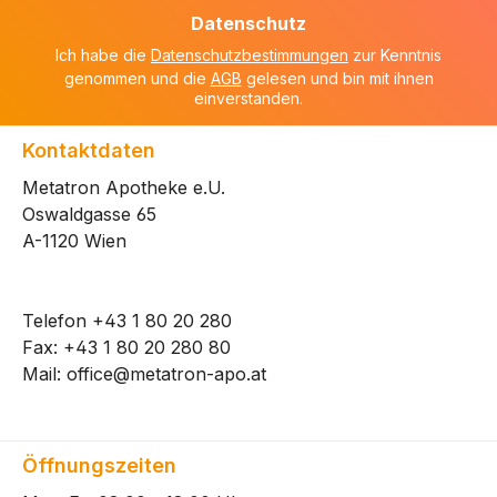
Adresse
Datenschutz
*
Ich habe die
Datenschutzbestimmungen
zur Kenntnis
genommen und die
AGB
gelesen und bin mit ihnen
einverstanden.
Kontaktdaten
Metatron Apotheke e.U.
Oswaldgasse 65
A-1120 Wien
Telefon
+43 1 80 20 280
Fax: +43 1 80 20 280 80
Mail:
office@metatron-apo.at
Öffnungszeiten