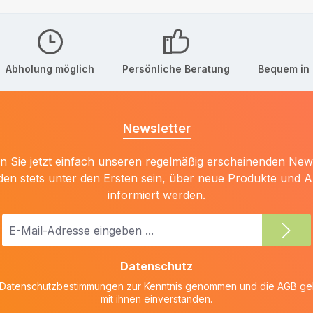
Abholung möglich
Persönliche Beratung
Bequem in 
Newsletter
 Sie jetzt einfach unseren regelmäßig erscheinenden New
den stets unter den Ersten sein, über neue Produkte und 
informiert werden.
E-
Mail-
Adresse
Datenschutz
*
Datenschutzbestimmungen
zur Kenntnis genommen und die
AGB
gel
mit ihnen einverstanden.