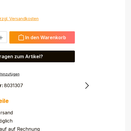
 zzgl. Versandkosten
 Gib den gewünschten Wert ein oder benutze die Schaltfl
In den Warenkorb
ragen zum Artikel?
 hinzufügen
r:
8031307
eile
ersand
glich
auf auf Rechnung