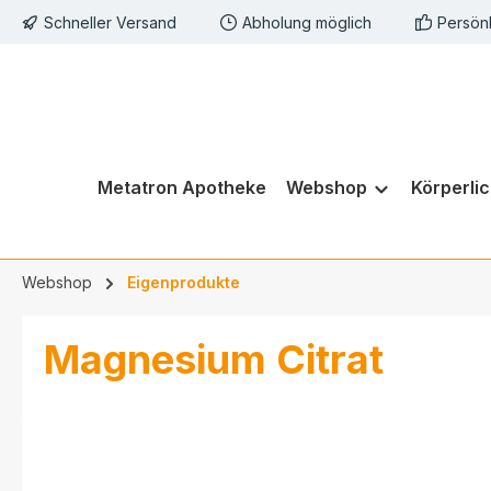
Schneller Versand
Abholung möglich
Persön
springen
Zur Hauptnavigation springen
Metatron Apotheke
Webshop
Körperli
Webshop
Eigenprodukte
Magnesium Citrat
Bildergalerie überspringen