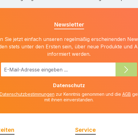
Newsletter
 Sie jetzt einfach unseren regelmäßig erscheinenden New
den stets unter den Ersten sein, über neue Produkte und 
informiert werden.
E-
Mail-
Adresse
Datenschutz
*
Datenschutzbestimmungen
zur Kenntnis genommen und die
AGB
gel
mit ihnen einverstanden.
eiten
Service