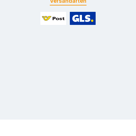
Versandarten
Benutzerdefiniertes Bild 1
Benutzerdefiniertes Bild 2