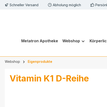
Schneller Versand
Abholung möglich
Persön
springen
Zur Hauptnavigation springen
Metatron Apotheke
Webshop
Körperli
Webshop
Eigenprodukte
Vitamin K1 D-Reihe
Bildergalerie überspringen