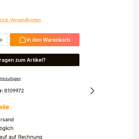
 zzgl. Versandkosten
 Gib den gewünschten Wert ein oder benutze die Schaltfl
In den Warenkorb
ragen zum Artikel?
 hinzufügen
r:
8109972
eile
ersand
glich
auf auf Rechnung