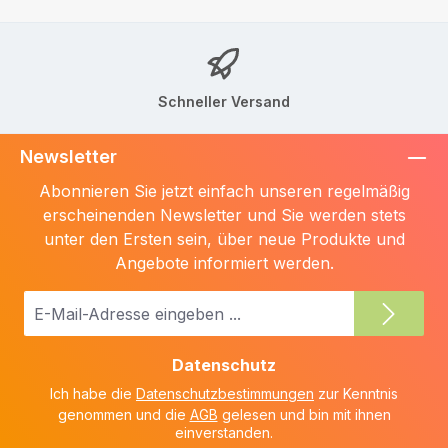
Schneller Versand
Newsletter
Abonnieren Sie jetzt einfach unseren regelmäßig
erscheinenden Newsletter und Sie werden stets
unter den Ersten sein, über neue Produkte und
Angebote informiert werden.
E-
Mail-
Adresse
Datenschutz
*
Ich habe die
Datenschutzbestimmungen
zur Kenntnis
genommen und die
AGB
gelesen und bin mit ihnen
einverstanden.