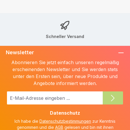
Schneller Versand
Newsletter
Abonnieren Sie jetzt einfach unseren regelmäßig
erscheinenden Newsletter und Sie werden stets
unter den Ersten sein, über neue Produkte und
Angebote informiert werden.
E-
Mail-
Adresse
Datenschutz
*
Ich habe die
Datenschutzbestimmungen
zur Kenntnis
genommen und die
AGB
gelesen und bin mit ihnen