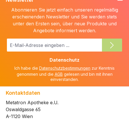
Abonnieren Sie jetzt einfach unseren regelmäßig
erscheinenden Newsletter und Sie werden stets
unter den Ersten sein, über neue Produkte und
Angebote informiert werden.
E-
Mail-
Adresse
Datenschutz
*
Ich habe die
Datenschutzbestimmungen
zur Kenntnis
genommen und die
AGB
gelesen und bin mit ihnen
einverstanden.
Kontaktdaten
Metatron Apotheke e.U.
Oswaldgasse 65
A-1120 Wien