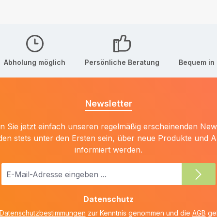
Abholung möglich
Persönliche Beratung
Bequem in 
Newsletter
 Sie jetzt einfach unseren regelmäßig erscheinenden New
den stets unter den Ersten sein, über neue Produkte und 
informiert werden.
E-
Mail-
Adresse
Datenschutz
*
Datenschutzbestimmungen
zur Kenntnis genommen und die
AGB
gel