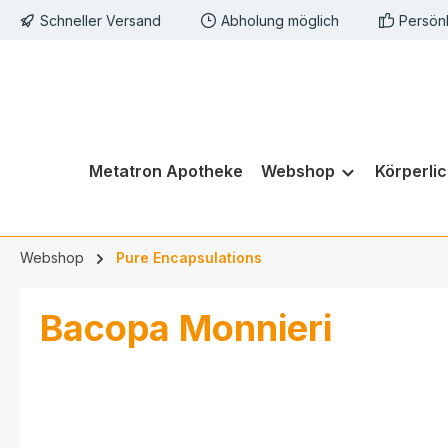
Schneller Versand
Abholung möglich
Persön
springen
Zur Hauptnavigation springen
Metatron Apotheke
Webshop
Körperli
Webshop
Pure Encapsulations
Bacopa Monnieri
Bildergalerie überspringen