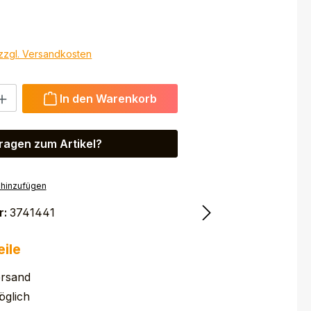
 zzgl. Versandkosten
 Gib den gewünschten Wert ein oder benutze die Schaltfl
In den Warenkorb
ragen zum Artikel?
 hinzufügen
r:
3741441
eile
ersand
glich