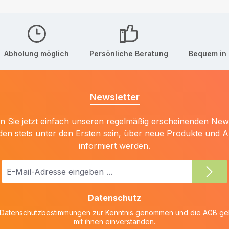
Abholung möglich
Persönliche Beratung
Bequem in 
Newsletter
 Sie jetzt einfach unseren regelmäßig erscheinenden New
den stets unter den Ersten sein, über neue Produkte und 
informiert werden.
E-
Mail-
Adresse
Datenschutz
*
Datenschutzbestimmungen
zur Kenntnis genommen und die
AGB
gel
mit ihnen einverstanden.