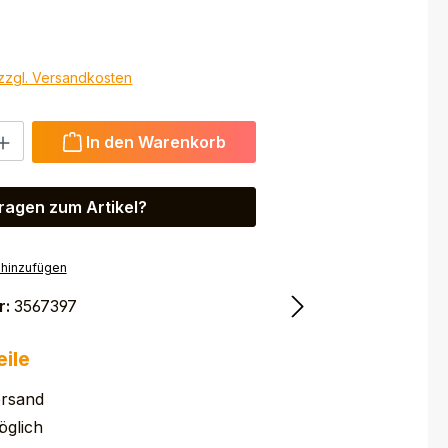
 zzgl. Versandkosten
 Gib den gewünschten Wert ein oder benutze die Schaltfl
In den Warenkorb
ragen zum Artikel?
 hinzufügen
r:
3567397
eile
ersand
glich