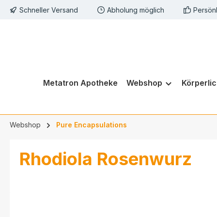
Schneller Versand
Abholung möglich
Persön
springen
Zur Hauptnavigation springen
Metatron Apotheke
Webshop
Körperli
Webshop
Pure Encapsulations
Rhodiola Rosenwurz
Bildergalerie überspringen