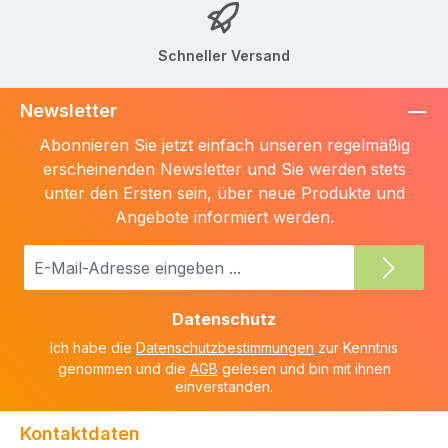
Schneller Versand
Newsletter
Abonnieren Sie jetzt einfach unseren regelmäßig
erscheinenden Newsletter und Sie werden stets
unter den Ersten sein, über neue Produkte und
Angebote informiert werden.
E-
Mail-
Adresse
Datenschutz
*
Ich habe die
Datenschutzbestimmungen
zur Kenntnis
genommen und die
AGB
gelesen und bin mit ihnen
einverstanden.
Kontaktdaten