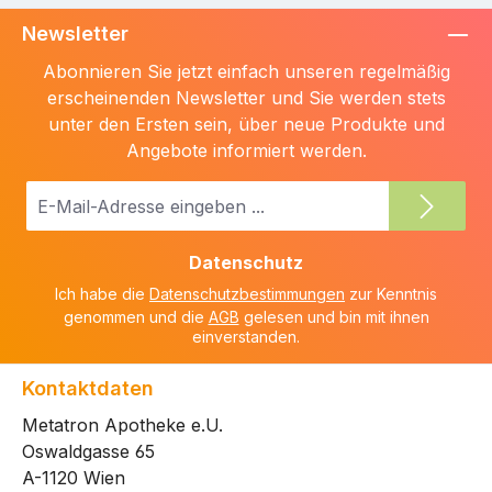
Newsletter
Abonnieren Sie jetzt einfach unseren regelmäßig
erscheinenden Newsletter und Sie werden stets
unter den Ersten sein, über neue Produkte und
Angebote informiert werden.
E-
Mail-
Adresse
Datenschutz
*
Ich habe die
Datenschutzbestimmungen
zur Kenntnis
genommen und die
AGB
gelesen und bin mit ihnen
einverstanden.
Kontaktdaten
Metatron Apotheke e.U.
Oswaldgasse 65
A-1120 Wien