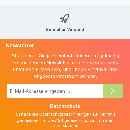
Schneller Versand
Newsletter
Abonnieren Sie jetzt einfach unseren regelmäßig
erscheinenden Newsletter und Sie werden stets
unter den Ersten sein, über neue Produkte und
Angebote informiert werden.
E-
Mail-
Adresse
Datenschutz
*
Ich habe die
Datenschutzbestimmungen
zur Kenntnis
genommen und die
AGB
gelesen und bin mit ihnen
einverstanden.