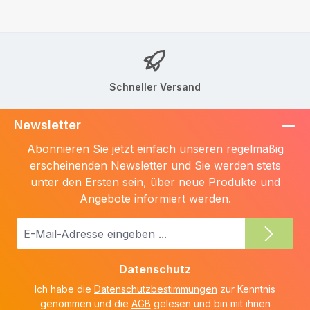
Schneller Versand
Newsletter
Abonnieren Sie jetzt einfach unseren regelmäßig
erscheinenden Newsletter und Sie werden stets
unter den Ersten sein, über neue Produkte und
Angebote informiert werden.
E-
Mail-
Adresse
Datenschutz
*
Ich habe die
Datenschutzbestimmungen
zur Kenntnis
genommen und die
AGB
gelesen und bin mit ihnen