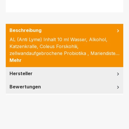
Beschreibung
AL (Anti Lyme) Inhalt 10 ml Wasser, Alkohol,
Katzenkralle, Coleus Forskohlii,
zellwandaufgebrochene Probiotika , Mariendiste…
Mehr
Hersteller
Bewertungen