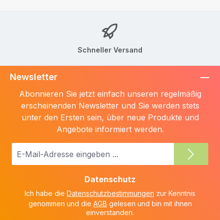
Schneller Versand
Newsletter
Abonnieren Sie jetzt einfach unseren regelmäßig
erscheinenden Newsletter und Sie werden stets
unter den Ersten sein, über neue Produkte und
Angebote informiert werden.
E-
Mail-
Adresse
Datenschutz
*
Ich habe die
Datenschutzbestimmungen
zur Kenntnis
genommen und die
AGB
gelesen und bin mit ihnen
einverstanden.