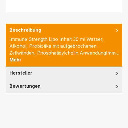
Beschreibung
Immune Strength Lipo Inhalt 30 ml Wasser,
Alkohol, Probiotika mit aufgebrochenen
Zellwänden, Phosphatidylcholin AnwendungImm…
Mehr
Hersteller
Bewertungen