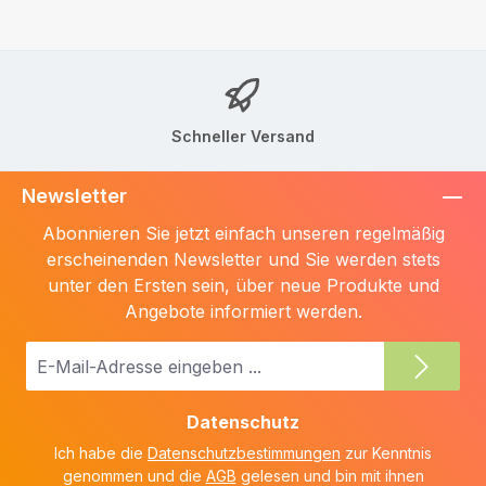
Schneller Versand
Newsletter
Abonnieren Sie jetzt einfach unseren regelmäßig
erscheinenden Newsletter und Sie werden stets
unter den Ersten sein, über neue Produkte und
Angebote informiert werden.
E-
Mail-
Adresse
Datenschutz
*
Ich habe die
Datenschutzbestimmungen
zur Kenntnis
genommen und die
AGB
gelesen und bin mit ihnen