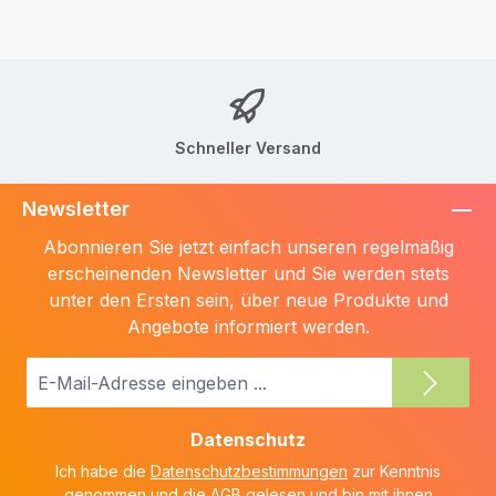
Schneller Versand
Newsletter
Abonnieren Sie jetzt einfach unseren regelmäßig
erscheinenden Newsletter und Sie werden stets
unter den Ersten sein, über neue Produkte und
Angebote informiert werden.
E-
Mail-
Adresse
Datenschutz
*
Ich habe die
Datenschutzbestimmungen
zur Kenntnis
genommen und die
AGB
gelesen und bin mit ihnen