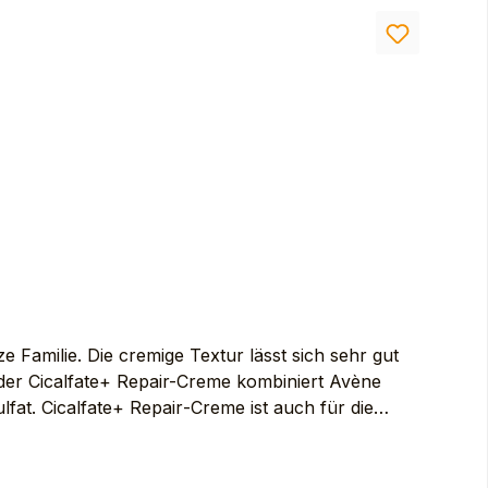
 Familie. Die cremige Textur lässt sich sehr gut
g der Cicalfate+ Repair-Creme kombiniert Avène
fat. Cicalfate+ Repair‑Creme ist auch für die
RING WATER (AVENE AQUA). CAPRYLIC/CAPRIC
INC OXIDE. PROPYLENE GLYCOL.
E. AQUAPHILUS DOLOMIAE FERMENT