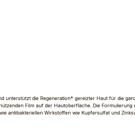
 unterstützt die Regeneration* gereizter Haut für die ganze
n schützenden Film auf der Hautoberfläche. Die Formulierun
antibakteriellen Wirkstoffen wie Kupfersulfat und Zinksul
Anwendung Mehrmals täglich Inhalt AVENE THERMAL SP
QUIDUM). GLYCERIN. HYDROGENATED VEGETABLE OIL. Z
22/DODECYL GLYCOL COPOLYMER. ALUMINUM STEARAT