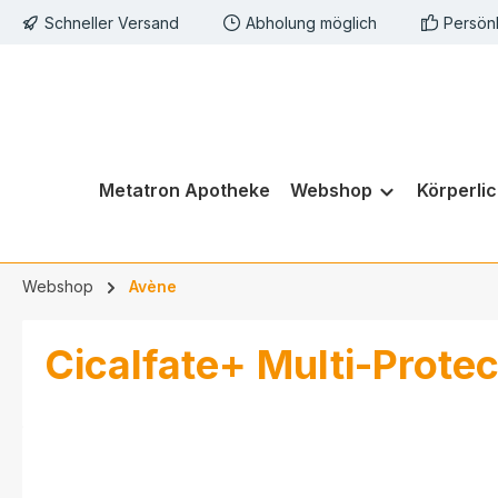
Schneller Versand
Abholung möglich
Persön
springen
Zur Hauptnavigation springen
Metatron Apotheke
Webshop
Körperli
Webshop
Avène
Cicalfate+ Multi-Prote
Bildergalerie überspringen