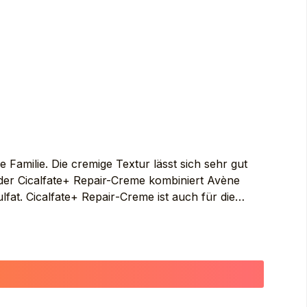
 Familie. Die cremige Textur lässt sich sehr gut
g der Cicalfate+ Repair-Creme kombiniert Avène
fat. Cicalfate+ Repair‑Creme ist auch für die
RING WATER (AVENE AQUA). CAPRYLIC/CAPRIC
INC OXIDE. PROPYLENE GLYCOL.
E. AQUAPHILUS DOLOMIAE FERMENT
M SULFATE. MICROCRYSTALLINE WAX (CERA