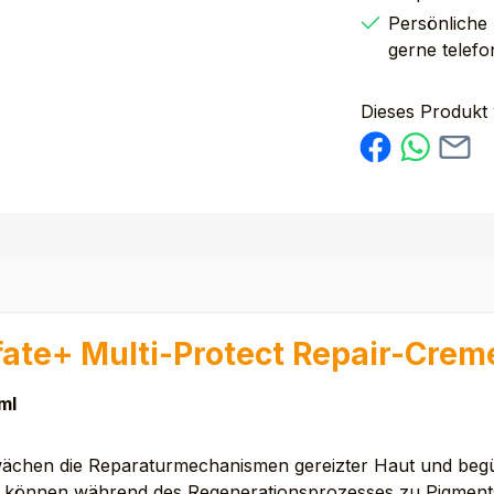
Persönliche
gerne telefo
Dieses Produkt
fate+ Multi-Protect Repair-Crem
ml
wächen die Reparaturmechanismen gereizter Haut und begü
e können während des Regenerationsprozesses zu Pigment