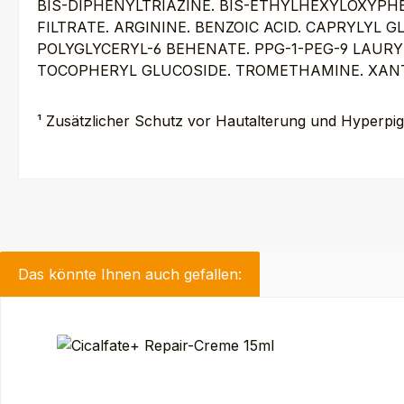
BIS-DIPHENYLTRIAZINE. BIS-ETHYLHEXYLOXYP
FILTRATE. ARGININE. BENZOIC ACID. CAPRYLYL G
POLYGLYCERYL-6 BEHENATE. PPG-1-PEG-9 LAURY
TOCOPHERYL GLUCOSIDE. TROMETHAMINE. XA
¹ Zusätzlicher Schutz vor Hautalterung und Hyperpig
Das könnte Ihnen auch gefallen:
Produktgalerie überspringen