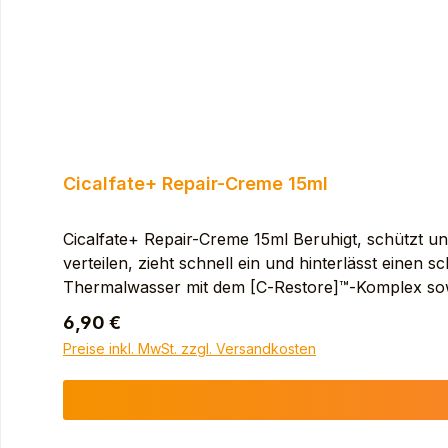
Cicalfate+ Repair-Creme 15ml
Cicalfate+ Repair-Creme 15ml Beruhigt, schützt und
verteilen, zieht schnell ein und hinterlässt eine
Thermalwasser mit dem [C‑Restore]™‑Komplex sowie 
äußere Anwendung im Intimbereich geeignet. 
Regulärer Preis:
6,90 €
TRIGLYCERIDE. MINERAL OIL (PARAFFINUM LI
Preise inkl. MwSt. zzgl. Versandkosten
POLYGLYCERYL-2 SESQUIISOSTEARATE. PEG-
FILTRATE. ARGININE. BEESWAX (CERA ALBA)
MICROCRISTALLINA). TROMETHAMINE. ZINC SULFAT