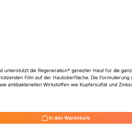
 unterstützt die Regeneration* gereizter Haut für die ganze
n schützenden Film auf der Hautoberfläche. Die Formulierun
antibakteriellen Wirkstoffen wie Kupfersulfat und Zinksul
Anwendung Mehrmals täglich Inhalt AVENE THERMAL SP
QUIDUM). GLYCERIN. HYDROGENATED VEGETABLE OIL. Z
22/DODECYL GLYCOL COPOLYMER. ALUMINUM STEARAT
. COPPER SULFATE. MAGNESIUM STEARATE. MAGNESIU
In den Warenkorb
E *Unterstützt die natürliche Hautregeneration.