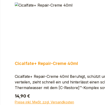
Cicalfate+ Repair-Creme 40ml
Cicalfate+ Repair-Creme 40ml Beruhigt, schützt und
verteilen, zieht schnell ein und hinterlässt eine
Thermalwasser mit dem [C‑Restore]™‑Komplex sowie 
äußere Anwendung im Intimbereich geeignet. 
Regulärer Preis:
14,90 €
TRIGLYCERIDE. MINERAL OIL (PARAFFINUM LI
Preise inkl. MwSt. zzgl. Versandkosten
POLYGLYCERYL-2 SESQUIISOSTEARATE. PEG-