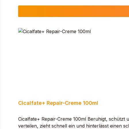
FILTRATE. ARGININE. BEESWAX (CERA ALBA)
MICROCRISTALLINA). TROMETHAMINE. ZINC SULFAT
Cicalfate+ Repair-Creme 100ml
Cicalfate+ Repair-Creme 100ml Beruhigt, schützt un
verteilen, zieht schnell ein und hinterlässt eine