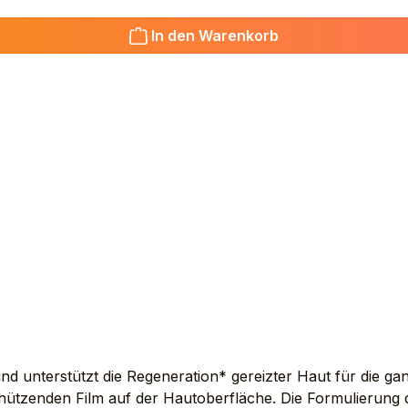
. COPPER SULFATE. MAGNESIUM STEARATE. MAGNESIU
In den Warenkorb
E *Unterstützt die natürliche Hautregeneration.
d unterstützt die Regeneration* gereizter Haut für die ganz
n schützenden Film auf der Hautoberfläche. Die Formulierun