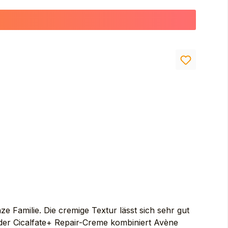
M SULFATE. MICROCRYSTALLINE WAX (CERA
e Familie. Die cremige Textur lässt sich sehr gut
g der Cicalfate+ Repair-Creme kombiniert Avène