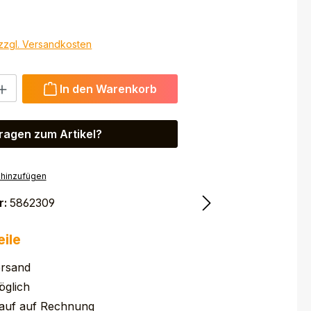
 zzgl. Versandkosten
 Gib den gewünschten Wert ein oder benutze die Schaltfl
In den Warenkorb
ragen zum Artikel?
 hinzufügen
r:
5862309
eile
ersand
glich
auf auf Rechnung