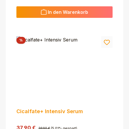
In den Warenkorb
Rabatt
%
Cicalfate+ Intensiv Serum
Regulärer Preis:
Verkaufspreis:
37,90 €
39,90 €
(5.01% gespart)