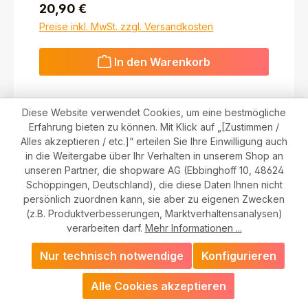
Regulärer Preis:
20,90 €
Preise inkl. MwSt. zzgl. Versandkosten
In den Warenkorb
Diese Website verwendet Cookies, um eine bestmögliche
Erfahrung bieten zu können. Mit Klick auf „[Zustimmen /
Alles akzeptieren / etc.]“ erteilen Sie Ihre Einwilligung auch
in die Weitergabe über Ihr Verhalten in unserem Shop an
unseren Partner, die shopware AG (Ebbinghoff 10, 48624
Schöppingen, Deutschland), die diese Daten Ihnen nicht
persönlich zuordnen kann, sie aber zu eigenen Zwecken
(z.B. Produktverbesserungen, Marktverhaltensanalysen)
verarbeiten darf.
Mehr Informationen ...
Nur technisch notwendige
Konfigurieren
Alle Cookies akzeptieren
Cleanance Reinigungsgel 200ml