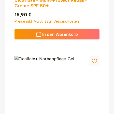
Cicalfate+ Multi-Protect Repair-
Creme SPF 50+
Regulärer Preis:
15,90 €
Preise inkl. MwSt. zzgl. Versandkosten
In den Warenkorb