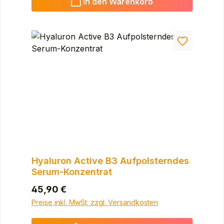
In den Warenkorb
Hyaluron Active B3 Aufpolsterndes
Serum-Konzentrat
Regulärer Preis:
45,90 €
Preise inkl. MwSt. zzgl. Versandkosten