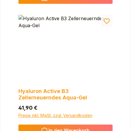
Hyaluron Active B3
Zellerneuerndes Aqua-Gel
Regulärer Preis:
41,90 €
Preise inkl. MwSt. zzgl. Versandkosten
In den Warenkorb