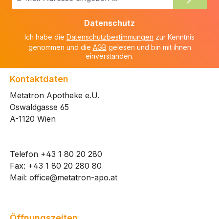
Mail-
Adresse
Datenschutz
*
Ich habe die
Datenschutzbestimmungen
zur Kenntnis
genommen und die
AGB
gelesen und bin mit ihnen
einverstanden.
Kontaktdaten
Metatron Apotheke e.U.
Oswaldgasse 65
A-1120 Wien
Telefon
+43 1 80 20 280
Fax: +43 1 80 20 280 80
Mail:
office@metatron-apo.at
Öffnungszeiten