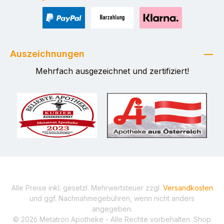
PayPal
Zahlung bei Selbstabholung
Pay with Klarna
Auszeichnungen
Mehrfach ausgezeichnet und zertifiziert!
Alle Preise inkl. gesetzl. Mehrwertsteuer zzgl.
Versandkosten
und ggf. Nachnahmegebühren, wenn nicht anders
angegeben.
© 2026 Metatron Apotheke - Alle Rechte vorbehalten. Shop