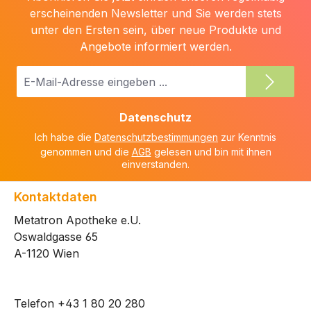
erscheinenden Newsletter und Sie werden stets
unter den Ersten sein, über neue Produkte und
Angebote informiert werden.
E-
Mail-
Adresse
Datenschutz
*
Ich habe die
Datenschutzbestimmungen
zur Kenntnis
genommen und die
AGB
gelesen und bin mit ihnen
einverstanden.
Kontaktdaten
Metatron Apotheke e.U.
Oswaldgasse 65
A-1120 Wien
Telefon
+43 1 80 20 280