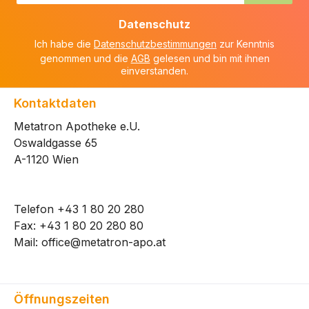
Adresse
Datenschutz
*
Ich habe die
Datenschutzbestimmungen
zur Kenntnis
genommen und die
AGB
gelesen und bin mit ihnen
einverstanden.
Kontaktdaten
Metatron Apotheke e.U.
Oswaldgasse 65
A-1120 Wien
Telefon
+43 1 80 20 280
Fax: +43 1 80 20 280 80
Mail:
office@metatron-apo.at
Öffnungszeiten