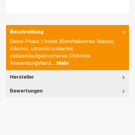
Beschreibung
Detox Phase 1 Inhalt 30mlVitalisiertes Wasser,
Alkohol, ultramikronisiertes
zellwandaufgebrochenes Chlorella
AnwendungVitera…
Mehr
Hersteller
Bewertungen