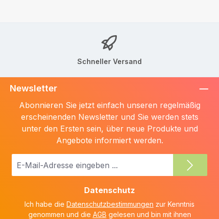
Schneller Versand
Newsletter
Abonnieren Sie jetzt einfach unseren regelmäßig
erscheinenden Newsletter und Sie werden stets
unter den Ersten sein, über neue Produkte und
Angebote informiert werden.
E-
Mail-
Adresse
Datenschutz
*
Ich habe die
Datenschutzbestimmungen
zur Kenntnis
genommen und die
AGB
gelesen und bin mit ihnen