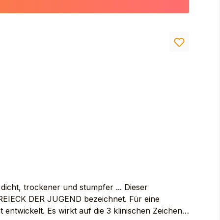
L ACRYLATE/SODIUM ACRYLOYLDIMETHYL
NOLEATE. ASCORBYL GLUCOSIDE. BAKUCHIOL.
THYL ACETATE. FRAGRANCE (PARFUM).
 (SOYBEAN) OIL (GLYCINE SOJA OIL).
. LINALOOL. POLYGLYCERYL-2
TOCOPHERYL GLUCOSIDE. WATER (AQUA)
icht, trockener und stumpfer ... Dieser
s DREIECK DER JUGEND bezeichnet. Für eine
ntwickelt. Es wirkt auf die 3 klinischen Zeichen