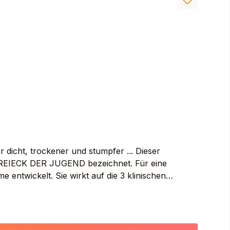
ine sehr stabile Form von Vitamin C. **Ex-
 dicht, trockener und stumpfer ... Dieser
s DREIECK DER JUGEND bezeichnet. Für eine
entwickelt. Sie wirkt auf die 3 klinischen
n auf der Basis von Bakuchiol, Pro-Ceramiden und
 empfindliche Haut INTENSIV ZU NÄHREN.
 Serum. Kann auch als Maske abgewendet werden:
Produkt entfernen. Inhalt AVENE THERMAL SPRING