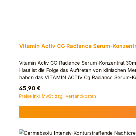
Vitamin Activ CG Radiance Serum-Konzent
Vitamin Activ CG Radiance Serum-Konzentrat 30ml 
Haut ist die Folge das Auftreten von klinischen M
haben das VITAMIN ACTIV Cg Radiance Serum-Konze
antioxidative Wirkung, vergleichbar mit 20 % Vit
Regulärer Preis:
45,90 €
pflanzliche Alternative zu Retinol, mildert Falten
Preise inkl. MwSt. zzgl. Versandkosten
Das Vitamin Activ Cg Radiance Serum-Konzentrat i
Aktivstoffe tierischen Ursprungs, in einer Glas
Hals und Dekolleté. Inhalt AVENE THERMAL S
CAPRYLIC/CAPRIC TRIGLYCERIDE. PENTAERYT
ACACIA SENEGAL GUM. BETA-CARYOPHYLLENE.
BEHENATE. GLYCERYL DIBEHENATE. LINALOO