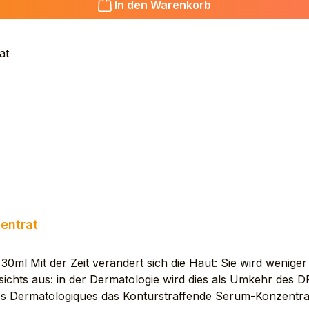
In den Warenkorb
E GLYCOL. COCO-CAPRYLATE/CAPRATE. HYDROXYETHY
S (CORN) STARCH (ZEA MAYS STARCH). GLYCERYL LI
GLYCERIDE. CARAMEL. CITRIC ACID. DIMETHYL PHENE
CERYL PALMITATE. GLYCERYL STEARATE. GLYCINE SOJA
(HELIANTHUS ANNUUS SEED OIL). LAURYL GLUCOSIDE
 SORBITAN ISOSTEARATE. TERPINEOL. TOCOPHEROL. 
entrat
l Mit der Zeit verändert sich die Haut: Sie wird weniger d
Gesichts aus: in der Dermatologie wird dies als Umkehr de
s Dermatologiques das Konturstraffende Serum-Konzentrat e