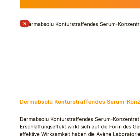
WATER (AVENE AQUA). GLYCERIN. PENTYLEN
TAURATE COPOLYMER. NIACINAMIDE. ZEA MAY
BETA-CARYOPHYLLENE. CAPRYLIC/CAPRIC TRI
Rabatt
%
GLYCERYL LINOLENATE. GLYCERYL OLEATE. GLY
HELIANTHUS ANNUUS (SUNFLOWER) SEED OIL 
DIPOLYHYDROXYSTEARATE. POLYSORBATE 60.
Dermabsolu Konturstraffendes Serum-Konz
Dermabsolu Konturstraffendes Serum-Konzentrat 30m
Erschlaffungseffekt wirkt sich auf die Form des 
effektive Wirksamkeit haben die Avène Laboratorie