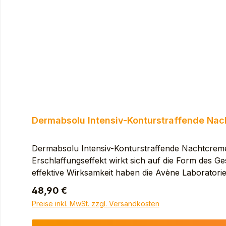
HYDROXIDE. TOCOPHERYL GLUCOSIDE. TRIBEHENIN
vivo getestet anhand von Endprodukten.
Dermabsolu Intensiv-Konturstraffende Na
Dermabsolu Intensiv-Konturstraffende Nachtcreme 4
Erschlaffungseffekt wirkt sich auf die Form des 
effektive Wirksamkeit haben die Avène Laboratorie
Zeichen der Hautalterung: Strukturverlust, Trocke
Regulärer Preis:
48,90 €
Niacinamid hilft, die Haut zu VERDICHTEN und
Preise inkl. MwSt. zzgl. Versandkosten
Anwendung Einmal täglich. Abends auf das Gesich
1- bis 3-Mal pro Woche großzügig auftragen, 10