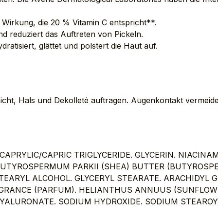
 Wirkung, die 20 % Vitamin C entspricht**.
nd reduziert das Auftreten von Pickeln.
isiert, glättet und polstert die Haut auf.
sicht, Hals und Dekolleté auftragen. Augenkontakt vermeid
CAPRYLIC/CAPRIC TRIGLYCERIDE. GLYCERIN. NIACIN
 BUTYROSPERMUM PARKII (SHEA) BUTTER (BUTYROSPE
TEARYL ALCOHOL. GLYCERYL STEARATE. ARACHIDYL 
RAGRANCE (PARFUM). HELIANTHUS ANNUUS (SUNFLOWE
 HYALURONATE. SODIUM HYDROXIDE. SODIUM STEAR