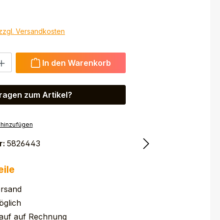
 zzgl. Versandkosten
 Gib den gewünschten Wert ein oder benutze die Schaltfl
In den Warenkorb
ragen zum Artikel?
 hinzufügen
r:
5826443
eile
ersand
glich
auf auf Rechnung