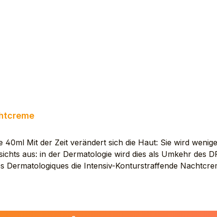
. WATER (AQUA). XANTHAN GUM *Ascorbyl Glucoside, e
chtcreme
0ml Mit der Zeit verändert sich die Haut: Sie wird weniger
Gesichts aus: in der Dermatologie wird dies als Umkehr de
s Dermatologiques die Intensiv-Konturstraffende Nachtcreme 
nheit und ungleichmäßiger Teint. Ihr TRIO aus Aktivstoffe
 STRAFFEN, die Gesichtskonturen NEU zu DEFINIEREN und
t, Hals und Dekolleté auftragen, alleine oder nach einem
 Minuten einwirken lassen, anschließend überschüssiges 